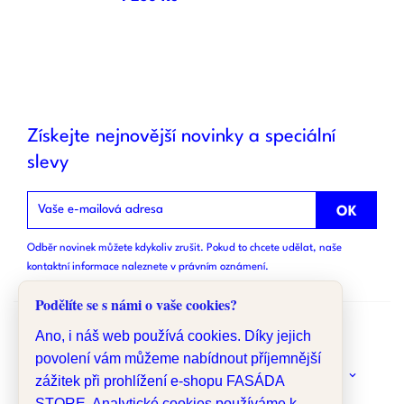
Získejte nejnovější novinky a speciální
slevy
Odběr novinek můžete kdykoliv zrušit. Pokud to chcete udělat, naše
kontaktní informace naleznete v právním oznámení.
Podělíte se s námi o vaše cookies?
Ano, i náš web používá cookies. Díky jejich
povolení vám můžeme nabídnout příjemnější
keyboard_arrow_down
O NÁS
zážitek při prohlížení e-shopu FASÁDA
STORE. Analytické cookies používáme k