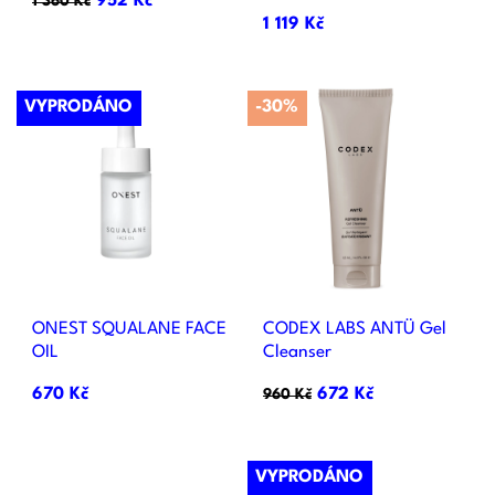
952 Kč
1 360 Kč
1 119 Kč
VYPRODÁNO
-30%
ONEST SQUALANE FACE
CODEX LABS ANTÜ Gel
OIL
Cleanser
670 Kč
672 Kč
960 Kč
VYPRODÁNO