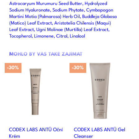
Astrocaryum Murumuru Seed Butter, Hydrolyzed
Sodium Hyaluronate, Sodium Phytate, Cymbopogon
Martini Motia (Palmarosa) Herb Oil, Buddleja Globosa
(Matico) Leaf Extract, Aristotelia Chilensis (Maqui)
Leaf Extract, Ugni Molinae (Murtilla) Leaf Extract,
Tocopherol, Limonene, Citral, Linalool
MOHLO BY VÁS TAKÉ ZAJÍMAT
-30%
-30%
CODEX LABS ANTÜ Oční
CODEX LABS ANTÜ Gel
Krém
Cleanser