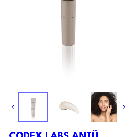


CODEX LABS ANTÜ