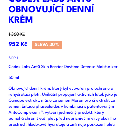
OBNOVUJÍCÍ DENNÍ
KRÉM
1 360 Kč
952 Kč
SLEVA 30%
S DPH
Codex Labs Antü Skin Barrier Daytime Defense Moisturizer
50 ml
Obnovující denní krém, který byl vytvořen pro ochranu a
rehydrataci pleti. Unikátní propojení aktivních látek jako je
Camapu extrakt, máslo ze semen Murumuru či extrakt ze
semen Entada phaseoloides v kombinaci s patentovaným
AntüComplexem ™, vytváří jedinečný produkt, který
pomáhá chránit vaši pleť před nepříznivými vlivy okolního
prostředí, hloubkově hydratuje a zmírňuje poškození pleti