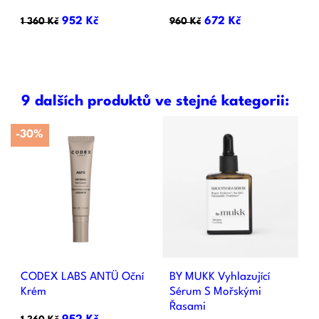
952 Kč
672 Kč
1 360 Kč
960 Kč
9 dalších produktů ve stejné kategorii:
-30%
CODEX LABS ANTÜ Oční
BY MUKK Vyhlazující
Krém
Sérum S Mořskými
Řasami