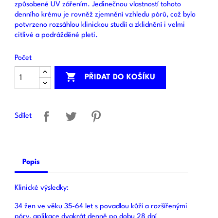
způsobené UV zářením. Jedinečnou vlastností tohoto
denního krému je rovněž zjemnění vzhledu pórů, což bylo
potvrzeno rozsáhlou klinickou studií a zklidnění i velmi
citlivé a podrážděné pleti.
Počet

PŘIDAT DO KOŠÍKU
Sdílet
Popis
Klinické výsledky:
34 žen ve věku 35-64 let s povadlou kůží a rozšířenými
póry, aplikace dvakrát denně po dobu 28 dní