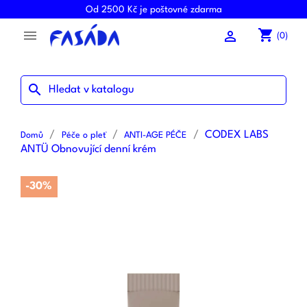
Od 2500 Kč je poštovné zdarma
shopping_cart


(0)
search
CODEX LABS
Domů
Péče o pleť
ANTI-AGE PÉČE
ANTÜ Obnovující denní krém
-30%