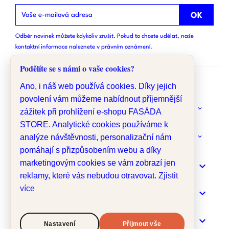
Odběr novinek můžete kdykoliv zrušit. Pokud to chcete udělat, naše
kontaktní informace naleznete v právním oznámení.
Podělíte se s námi o vaše cookies?
Ano, i náš web používá cookies. Díky jejich
povolení vám můžeme nabídnout příjemnější
keyboard_arrow_down
O NÁS
zážitek při prohlížení e-shopu FASÁDA
STORE. Analytické cookies používáme k
keyboard_arrow_down
analýze návštěvnosti, personalizační nám
MÁTE DOTAZ?
pomáhají s přizpůsobením webu a díky
marketingovým cookies se vám zobrazí jen

INFORMACE
reklamy, které vás nebudou otravovat.
Zjistit
více

MENU

VÁŠ ÚČET
Nastavení
Přijmout vše