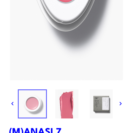


(M)ANASI 7