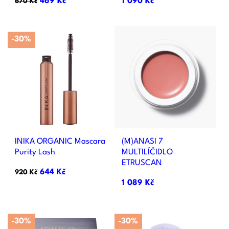
469 Kč
1 090 Kč
670 Kč
-30%
INIKA ORGANIC Mascara
(M)ANASI 7
Purity Lash
MULTILÍČIDLO
ETRUSCAN
644 Kč
920 Kč
1 089 Kč
-30%
-30%