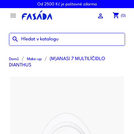
Od 2500 Kč je poštovné zdarma
shopping_cart


(0)
search
(M)ANASI 7 MULTILÍČIDLO
Domů
Make-up
DIANTHUS