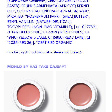
(EUPHORBIA CERIFERA) CERA, GLYCERIN (PLANT-
BASED), PRUNUS ARMENIACA (APRICOT) KERNEL
OIL*, COPERNICIA CERIFERA (CARNAUBA) WAX*,
MICA, BUTYROSPERMUM PARKII (SHEA) BUTTER*,
ETHYL VANILLIN (NATURE IDENTICAL),
TOCOPHEROL (NON-GMO VITAMIN E), [+/- CI 77891
(TITANIUM DIOXIDE), CI 77491 (IRON OXIDES), CI
19140 (YELLOW 5 LAKE), CI 15850 (RED 7 LAKE), CI
12085 (RED 36)]. *CERTIFIED ORGANIC
Produkt vydrží od okamžiku otevření 6 měsíců.
MOHLO BY VÁS TAKÉ ZAJÍMAT