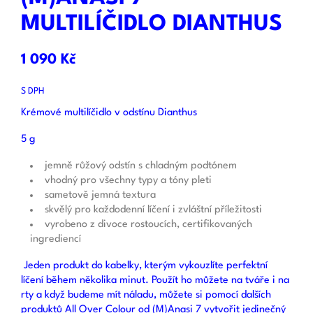
MULTILÍČIDLO DIANTHUS
1 090 Kč
S DPH
Krémové multilíčidlo v odstínu Dianthus
5 g
jemně růžový odstín s chladným podtónem
vhodný pro všechny typy a tóny pleti
sametově jemná textura
skvělý pro každodenní líčení i zvláštní příležitosti
vyrobeno z divoce rostoucích, certifikovaných
ingrediencí
Jeden produkt do kabelky, kterým vykouzlíte perfektní
líčení během několika minut. Použít ho můžete na tváře i na
rty a když budeme mít náladu, můžete si pomocí dalších
produktů All Over Colour od (M)Anasi 7 vytvořit jedinečný