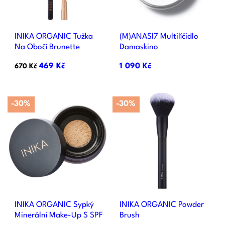
INIKA ORGANIC Tužka
(M)ANASI7 Multilíčidlo
Na Obočí Brunette
Damaskino
469 Kč
1 090 Kč
670 Kč
-30%
-30%
INIKA ORGANIC Sypký
INIKA ORGANIC Powder
Minerální Make-Up S SPF
Brush