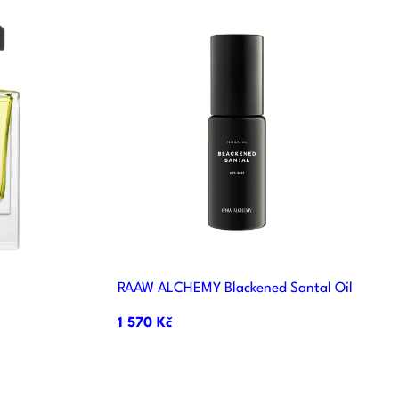

d
Rychlý náhled
RAAW ALCHEMY Blackened Santal Oil
1 570 Kč