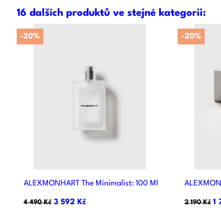
16 dalších produktů ve stejné kategorii:
-20%
-20%

Rychlý náhled
ALEXMONHART The Minimalist: 100 Ml
ALEXMONH
3 592 Kč
1 
4 490 Kč
2 190 Kč