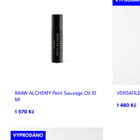
VYPRODÁ

Rychlý náhled
RAAW ALCHEMY Petit Sauvage Oil 10
VERSATILE
Ml
1 480 Kč
1 570 Kč
VYPRODÁNO