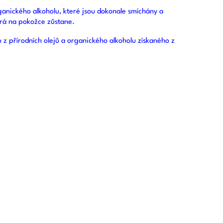
ganického alkoholu, které jsou dokonale smíchány a
erá na pokožce zůstane.
z přírodních olejů a organického alkoholu získaného z