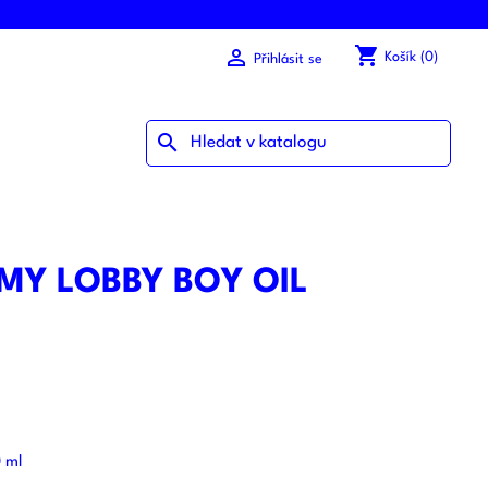
shopping_cart

Košík
(0)
Přihlásit se
search
Y LOBBY BOY OIL
0 ml