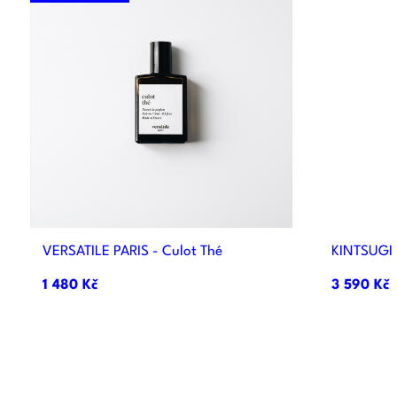

Rychlý náhled
VERSATILE PARIS - Culot Thé
KINTSUGI
1 480 Kč
3 590 Kč