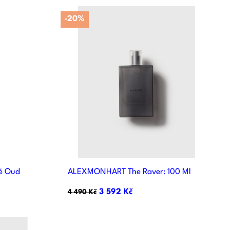
-20%

d
Rychlý náhled
é Oud
ALEXMONHART The Raver: 100 Ml
3 592 Kč
4 490 Kč