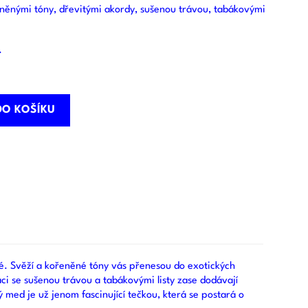
eněnými tóny, dřevitými akordy, sušenou trávou, tabákovými
.
DO KOŠÍKU
né. Svěží a kořeněné tóny vás přenesou do exotických
ci se sušenou trávou a tabákovými listy zase dodávají
ed je už jenom fascinující tečkou, která se postará o