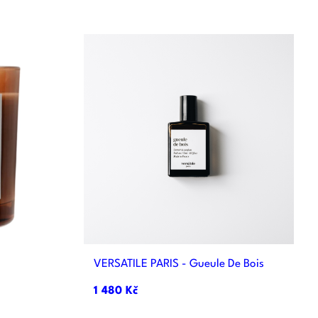

d
Rychlý náhled
VERSATILE PARIS - Gueule De Bois
1 480 Kč