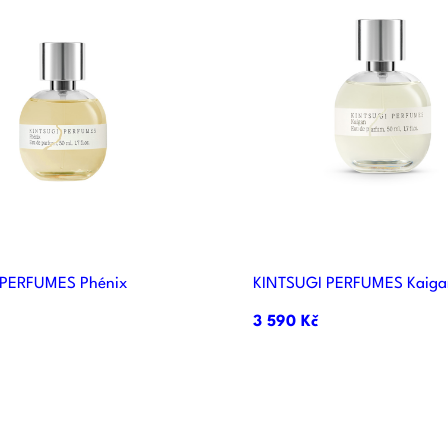


Rychlý náhled
Rychlý náhle
 PERFUMES Phénix
KINTSUGI PERFUMES Kaiga
3 590 Kč