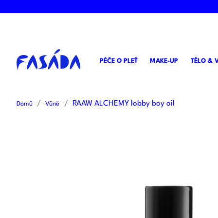
PÉČE O PLEŤ
MAKE-UP
TĚLO & 
RAAW ALCHEMY lobby boy oil
Domů
Vůně