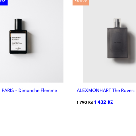
NO
-20%


Rychlý náhled
Rychlý náhle
 PARIS - Dimanche Flemme
ALEXMONHART The Raver: 
1 432 Kč
1 790 Kč