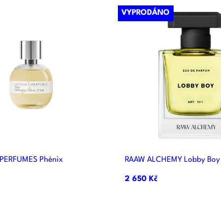
VYPRODÁNO


Rychlý náhled
Rychlý náhle
 PERFUMES Phénix
RAAW ALCHEMY Lobby Boy
2 650 Kč