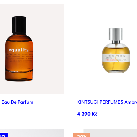


Rychlý náhled
Rychlý náhle
 Eau De Parfum
KINTSUGI PERFUMES Ambr
4 390 Kč