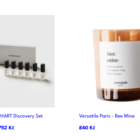


Rychlý náhled
Rychlý náhle
ART Discovery Set
Versatile Paris - Bee Mine
752 Kč
840 Kč