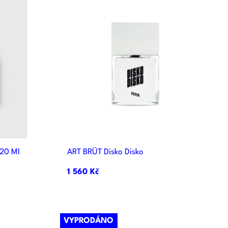

d
Rychlý náhled
20 Ml
ART BRÜT Disko Disko
1 560 Kč
VYPRODÁNO