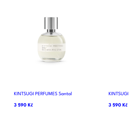

Rychlý náhled
KINTSUGI PERFUMES Santal
KINTSUGI
3 590 Kč
3 590 Kč