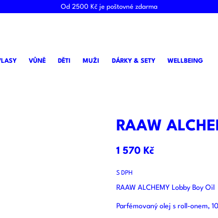
Od 2500 Kč je poštovné zdarma
VLASY
VŮNĚ
DĚTI
MUŽI
DÁRKY & SETY
WELLBEING
RAAW ALCHEM
1 570 Kč
S DPH
RAAW ALCHEMY Lobby Boy Oil
Parfémovaný olej s roll-onem, 1