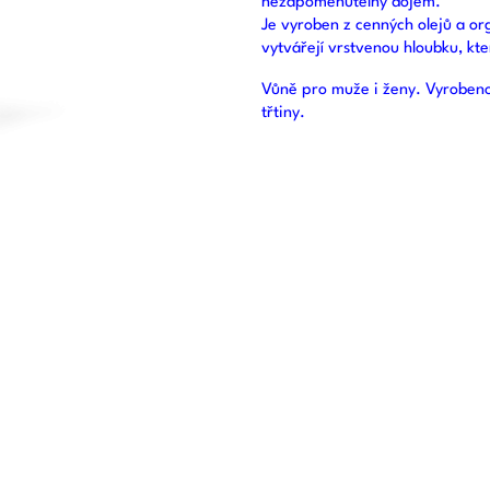
nezapomenutelný dojem.
Je vyroben z cenných olejů a or
vytvářejí vrstvenou hloubku, kt
Vůně pro muže i ženy. Vyrobeno 
třtiny.