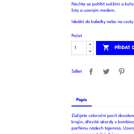
Nechte se pohltit svěžími a koř
listy a uzeným medem.
Ideální do kabelky nebo na cesty
Počet

PŘIDAT 
Sdílet
Popis
Zažijete celoroční pocit dovole
krajin, dřevité akordy v kombina
parfému nádech tajemna. Uzený m