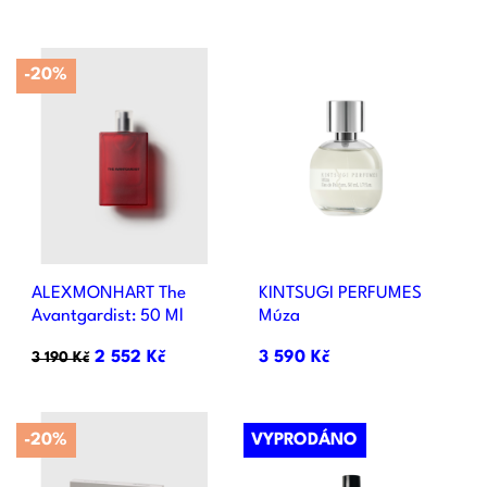
-20%
ALEXMONHART The
KINTSUGI PERFUMES
Avantgardist: 50 Ml
Múza
2 552 Kč
3 590 Kč
3 190 Kč
-20%
VYPRODÁNO