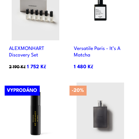
ALEXMONHART
Versatile Paris - It’s A
Discovery Set
Matcha
1 752 Kč
1 480 Kč
2 190 Kč
VYPRODÁNO
-20%