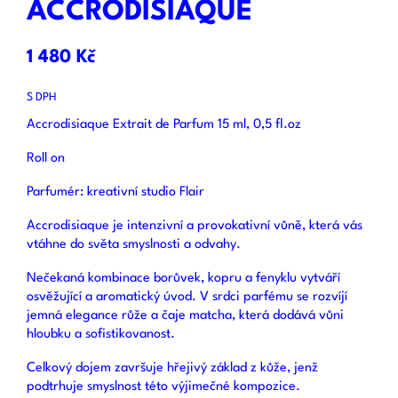
ACCRODISIAQUE
1 480 Kč
S DPH
Accrodisiaque Extrait de Parfum 15 ml, 0,5 fl.oz
Roll on
Parfumér: kreativní studio Flair
Accrodisiaque je intenzivní a provokativní vůně, která vás
vtáhne do světa smyslnosti a odvahy.
Nečekaná kombinace borůvek, kopru a fenyklu vytváří
osvěžující a aromatický úvod. V srdci parfému se rozvíjí
jemná elegance růže a čaje matcha, která dodává vůni
hloubku a sofistikovanost.
Celkový dojem završuje hřejivý základ z kůže, jenž
podtrhuje smyslnost této výjimečné kompozice.