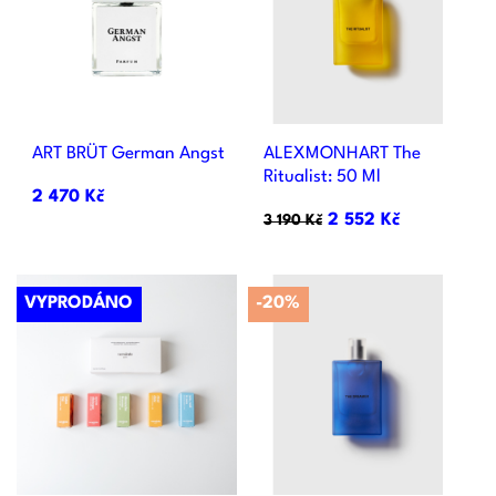
ART BRÜT German Angst
ALEXMONHART The
Ritualist: 50 Ml
2 470 Kč
2 552 Kč
3 190 Kč
VYPRODÁNO
-20%