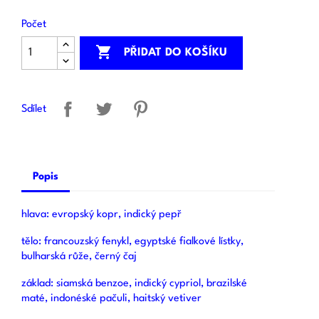
Počet

PŘIDAT DO KOŠÍKU
Sdílet
Popis
hlava: evropský kopr, indický pepř
tělo: francouzský fenykl, egyptské fialkové lístky,
bulharská růže, černý čaj
základ: siamská benzoe, indický cypriol, brazilské
maté, indonéské pačuli, haitský vetiver