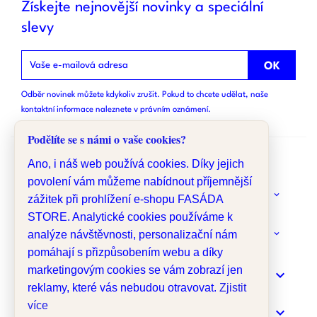
Získejte nejnovější novinky a speciální
slevy
Odběr novinek můžete kdykoliv zrušit. Pokud to chcete udělat, naše
kontaktní informace naleznete v právním oznámení.
Podělíte se s námi o vaše cookies?
Ano, i náš web používá cookies. Díky jejich
povolení vám můžeme nabídnout příjemnější
keyboard_arrow_down
O NÁS
zážitek při prohlížení e-shopu FASÁDA
STORE. Analytické cookies používáme k
analýze návštěvnosti, personalizační nám
keyboard_arrow_down
MÁTE DOTAZ?
pomáhají s přizpůsobením webu a díky
marketingovým cookies se vám zobrazí jen

INFORMACE
reklamy, které vás nebudou otravovat.
Zjistit
více

MENU