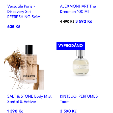
Versatile Paris -
ALEXMONHART The
Discovery Set
Dreamer: 100 Ml
REFRESHING 5x1ml
3 592 Kč
4 490 Kč
635 Kč
VYPRODÁNO
SALT & STONE Body Mist
KINTSUGI PERFUMES
Santal & Vetiver
Taom
1 390 Kč
3 590 Kč