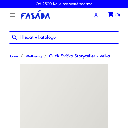
Od 2500 Kč je poštovné zdarma
shopping_cart


(0)
search
GLYK Svíčka Storyteller - velká
Domů
Wellbeing