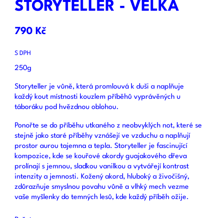
STORYTELLER - VELKÁ
790 Kč
S DPH
250g
Storyteller je vůně, která promlouvá k duši a naplňuje
každý kout místnosti kouzlem příběhů vyprávěných u
táboráku pod hvězdnou oblohou.
Ponořte se do příběhu utkaného z neobvyklých not, které se
stejně jako staré příběhy vznášejí ve vzduchu a naplňují
prostor aurou tajemna a tepla. Storyteller je fascinující
kompozice, kde se kouřové akordy guajakového dřeva
prolínají s jemnou, sladkou vanilkou a vytvářejí kontrast
intenzity a jemnosti. Kožený akord, hluboký a živočišný,
zdůrazňuje smyslnou povahu vůně a vlhký mech vezme
vaše myšlenky do temných lesů, kde každý příběh ožije.