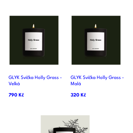
GLYK Svíčka Holly Grass -
GLYK Svíčka Holly Grass -
Velká
Malá
790 Kč
320 Kč