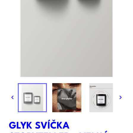


GLYK SVÍČKA