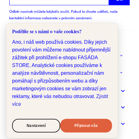
Odběr novinek můžete kdykoliv zrušit. Pokud to chcete udělat, naše
kontaktní informace naleznete v právním oznámení.
Podělíte se s námi o vaše cookies?
Ano, i náš web používá cookies. Díky jejich
povolení vám můžeme nabídnout příjemnější
keyboard_arrow_down
O NÁS
zážitek při prohlížení e-shopu FASÁDA
STORE. Analytické cookies používáme k
analýze návštěvnosti, personalizační nám
keyboard_arrow_down
MÁTE DOTAZ?
pomáhají s přizpůsobením webu a díky
marketingovým cookies se vám zobrazí jen

INFORMACE
reklamy, které vás nebudou otravovat.
Zjistit
více

MENU

VÁŠ ÚČET
Nastavení
Přijmout vše
© 2026 Fasáda Store