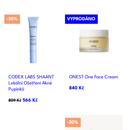
-30%
VYPRODÁNO
CODEX LABS SHAANT
ONEST One Face Cream
Lokální Ošetření Akné
840 Kč
Pupínků
566 Kč
809 Kč
-30%