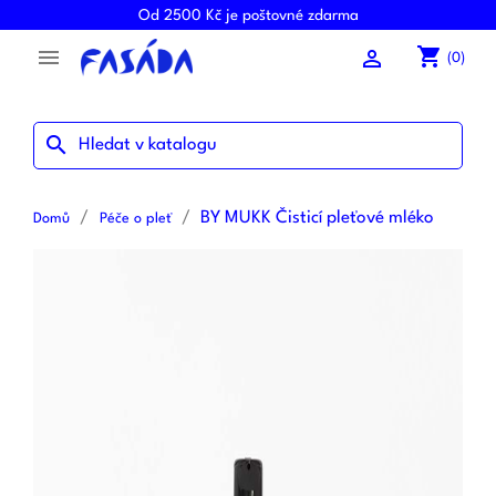
Od 2500 Kč je poštovné zdarma
shopping_cart


(0)
search
BY MUKK Čisticí pleťové mléko
Domů
Péče o pleť