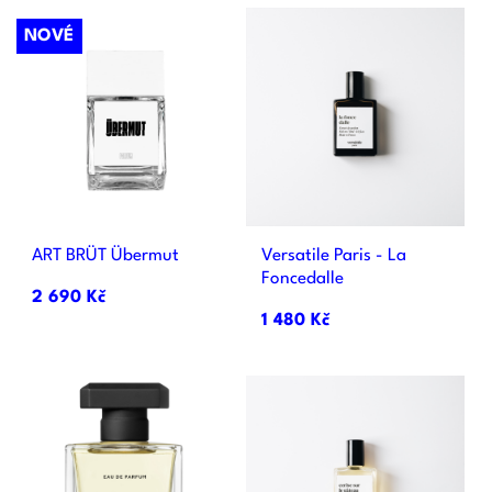
NOVÉ
ART BRÜT Übermut
Versatile Paris - La
Foncedalle
2 690 Kč
1 480 Kč