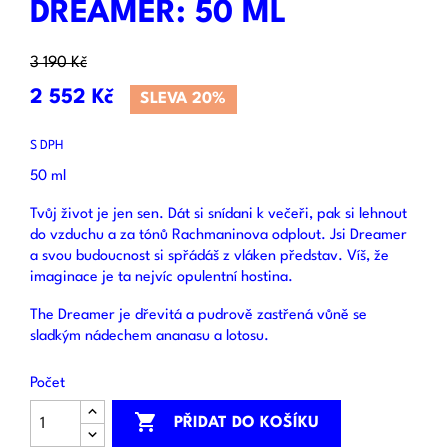
DREAMER: 50 ML
3 190 Kč
2 552 Kč
SLEVA 20%
S DPH
50 ml
Tvůj život je jen sen. Dát si snídani k večeři, pak si lehnout
do vzduchu a za tónů Rachmaninova odplout. Jsi Dreamer
a svou budoucnost si spřádáš z vláken představ. Víš, že
imaginace je ta nejvíc opulentní hostina.
The Dreamer je dřevitá a pudrově zastřená vůně se
sladkým nádechem ananasu a lotosu.
Počet

PŘIDAT DO KOŠÍKU