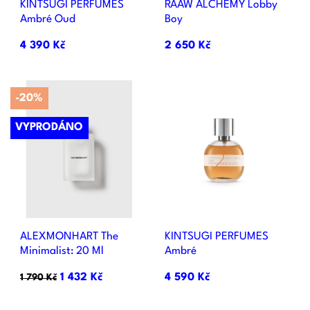
KINTSUGI PERFUMES
RAAW ALCHEMY Lobby
Ambré Oud
Boy
4 390 Kč
2 650 Kč
-20%
VYPRODÁNO
ALEXMONHART The
KINTSUGI PERFUMES
Minimalist: 20 Ml
Ambré
1 432 Kč
4 590 Kč
1 790 Kč