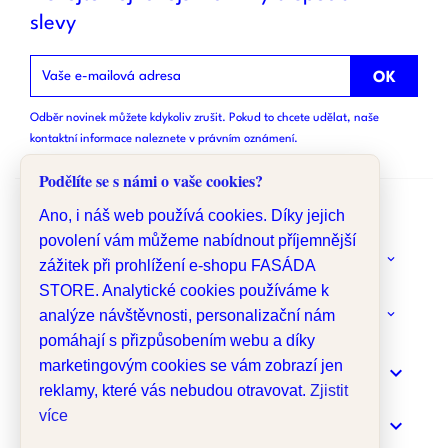
slevy
Odběr novinek můžete kdykoliv zrušit. Pokud to chcete udělat, naše
kontaktní informace naleznete v právním oznámení.
Podělíte se s námi o vaše cookies?
Ano, i náš web používá cookies. Díky jejich
povolení vám můžeme nabídnout příjemnější
keyboard_arrow_down
O NÁS
zážitek při prohlížení e-shopu FASÁDA
STORE. Analytické cookies používáme k
analýze návštěvnosti, personalizační nám
keyboard_arrow_down
MÁTE DOTAZ?
pomáhají s přizpůsobením webu a díky
marketingovým cookies se vám zobrazí jen

INFORMACE
reklamy, které vás nebudou otravovat.
Zjistit
více

MENU