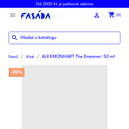
Od 2500 Kč je poštovné zdarma
shopping_cart


(0)
search
ALEXMONHART The Dreamer: 50 ml
Domů
Vůně
-20%