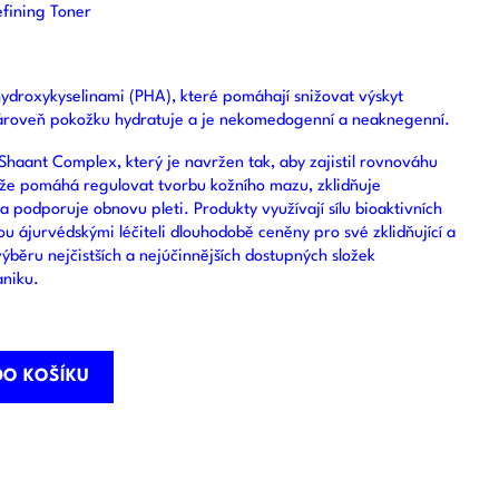
fining Toner
ydroxykyselinami (PHA), které pomáhají snižovat výskyt
Zároveň pokožku hydratuje a je nekomedogenní a neaknegenní.
Shaant Complex, který je navržen tak, aby zajistil rovnováhu
m, že pomáhá regulovat tvorbu kožního mazu, zklidňuje
a podporuje obnovu pleti. Produkty využívají sílu bioaktivních
jsou ájurvédskými léčiteli dlouhodobě ceněny pro své zklidňující a
výběru nejčistších a nejúčinnějších dostupných složek
aniku.
DO KOŠÍKU