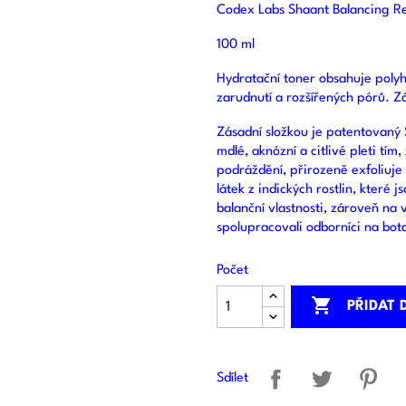
Codex Labs Shaant Balancing Re
100 ml
Hydratační toner obsahuje polyh
zarudnutí a rozšířených pórů. 
Zásadní složkou je patentovaný 
mdlé, aknózní a citlivé pleti tí
podráždění, přirozeně exfoliuje 
látek z indických rostlin, které 
balanční vlastnosti, zároveň na 
spolupracovali odborníci na bot
Počet

PŘIDAT 
Sdílet