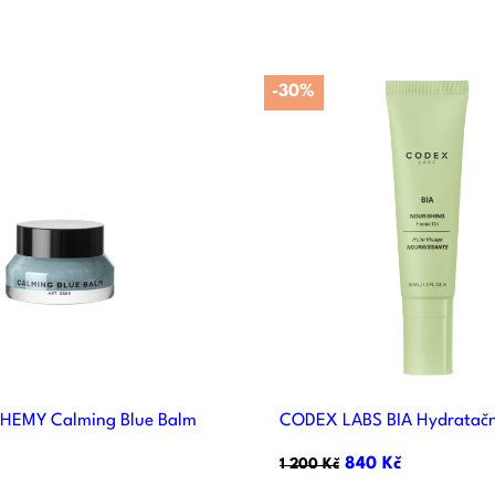
-30%


Rychlý náhled
Rychlý náhle
HEMY Calming Blue Balm
CODEX LABS BIA Hydratační
840 Kč
1 200 Kč