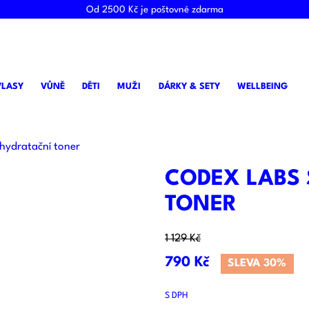
Od 2500 Kč je poštovné zdarma
VLASY
VŮNĚ
DĚTI
MUŽI
DÁRKY & SETY
WELLBEING
ydratační toner
CODEX LABS
TONER
1 129 Kč
790 Kč
SLEVA 30%
S DPH