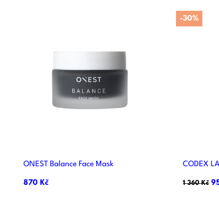
-30%

Rychlý náhled
ONEST Balance Face Mask
CODEX LA
870 Kč
9
1 360 Kč