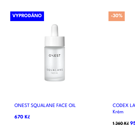
VYPRODÁNO
-30%

Rychlý náhled
ONEST SQUALANE FACE OIL
CODEX LAB
Krém
670 Kč
9
1 360 Kč