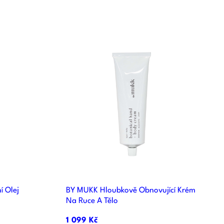

d
Rychlý náhled
 Olej
BY MUKK Hloubkově Obnovující Krém
Na Ruce A Tělo
1 099 Kč