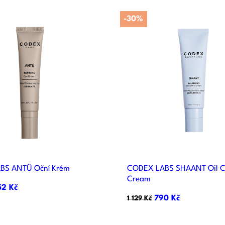
-30%


Rychlý náhled
Rychlý náhle
BS ANTÜ Oční Krém
CODEX LABS SHAANT Oil C
Cream
52 Kč
790 Kč
1 129 Kč