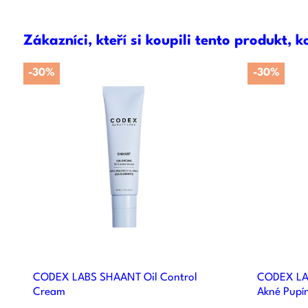
Zákazníci, kteří si koupili tento produkt, k
-30%
-30%

Rychlý náhled
CODEX LABS SHAANT Oil Control
CODEX LAB
Cream
Akné Pupí