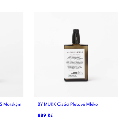

d
Rychlý náhled
 S Mořskými
BY MUKK Čisticí Pleťové Mléko
889 Kč