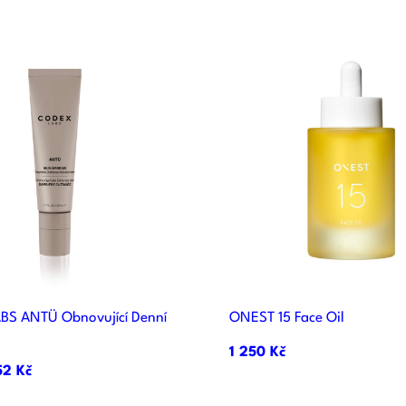


Rychlý náhled
Rychlý náhle
S ANTÜ Obnovující Denní
ONEST 15 Face Oil
1 250 Kč
52 Kč