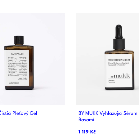


Rychlý náhled
Rychlý náhle
sticí Pleťový Gel
BY MUKK Vyhlazující Sérum
Řasami
1 119 Kč