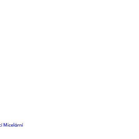
d
 Micelární