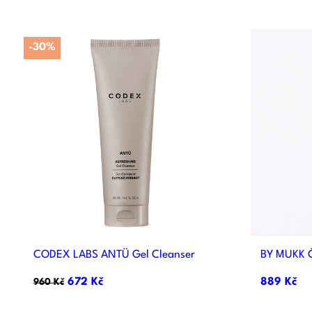
-30%

Rychlý náhled
CODEX LABS ANTÜ Gel Cleanser
BY MUKK Či
672 Kč
889 Kč
960 Kč