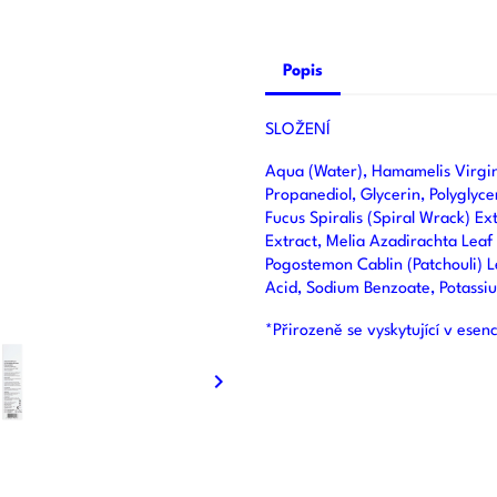
Popis
SLOŽENÍ
Aqua (Water), Hamamelis Virgini
Propanediol, Glycerin, Polyglyce
Fucus Spiralis (Spiral Wrack) Ext
Extract, Melia Azadirachta Leaf
Pogostemon Cablin (Patchouli) Le
Acid, Sodium Benzoate, Potass
*Přirozeně se vyskytující v esenc
