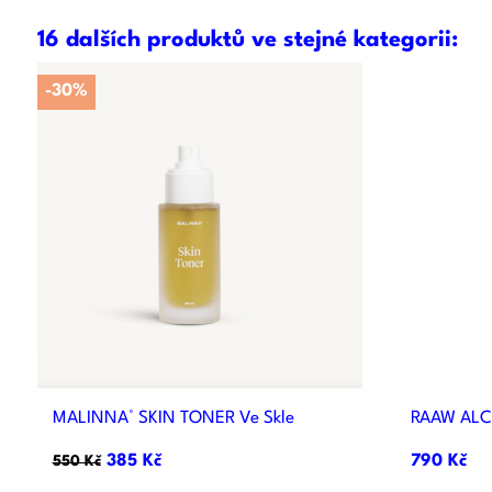
16 dalších produktů ve stejné kategorii:
-30%

Rychlý náhled
MALINNA° SKIN TONER Ve Skle
RAAW ALC
385 Kč
790 Kč
550 Kč