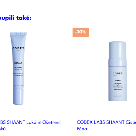
oupili také:
-30%


Rychlý náhled
Rychlý náhle
S SHAANT Lokální Ošetření
CODEX LABS SHAANT Čistící
nků
Pěna