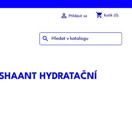
shopping_cart

Košík
(0)
Přihlásit se
search
 SHAANT HYDRATAČNÍ