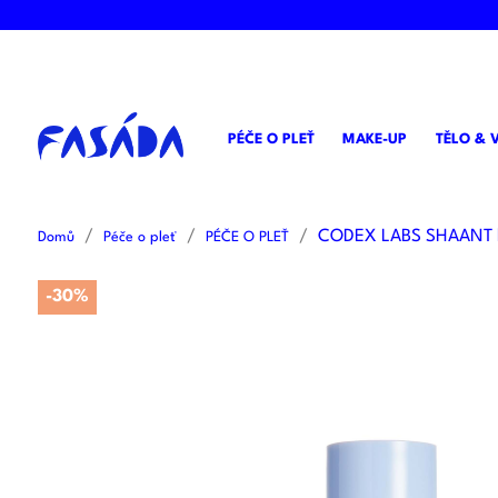
PÉČE O PLEŤ
MAKE-UP
TĚLO & 
CODEX LABS SHAANT h
Domů
Péče o pleť
PÉČE O PLEŤ
-30%