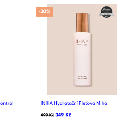
-30%

d
Rychlý náhled
ontrol
INIKA Hydratační Pleťová Mlha
349 Kč
499 Kč