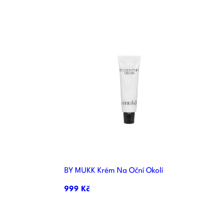

d
Rychlý náhled
BY MUKK Krém Na Oční Okolí
999 Kč