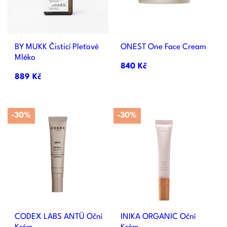
BY MUKK Čisticí Pleťové
ONEST One Face Cream
Mléko
840 Kč
889 Kč
-30%
-30%
CODEX LABS ANTÜ Oční
INIKA ORGANIC Oční