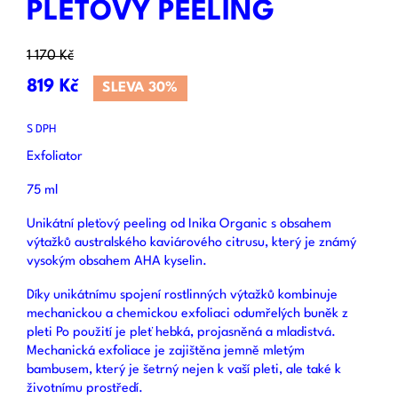
PLEŤOVÝ PEELING
1 170 Kč
819 Kč
SLEVA 30%
S DPH
Exfoliator
75 ml
Unikátní pleťový peeling od Inika Organic s obsahem
výtažků australského kaviárového citrusu, který je známý
vysokým obsahem AHA kyselin.
Díky unikátnímu spojení rostlinných výtažků kombinuje
mechanickou a chemickou exfoliaci odumřelých buněk z
pleti Po použití je pleť hebká, projasněná a mladistvá.
Mechanická exfoliace je zajištěna jemně mletým
bambusem, který je šetrný nejen k vaší pleti, ale také k
životnímu prostředí.