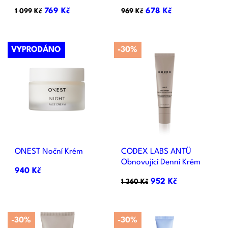
769 Kč
678 Kč
1 099 Kč
969 Kč
VYPRODÁNO
-30%
ONEST Noční Krém
CODEX LABS ANTÜ
Obnovující Denní Krém
940 Kč
952 Kč
1 360 Kč
-30%
-30%