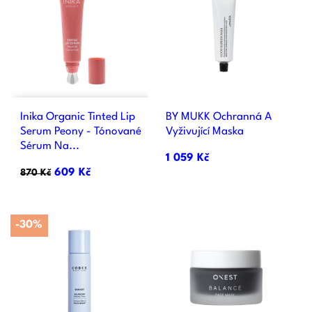
Inika Organic Tinted Lip
BY MUKK Ochranná A
Serum Peony - Tónované
Vyživující Maska
Sérum Na...
1 059 Kč
609 Kč
870 Kč
-30%