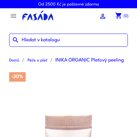
Od 2500 Kč je poštovné zdarma
shopping_cart


(0)
search
INIKA ORGANIC Pleťový peeling
Domů
Péče o pleť
-30%