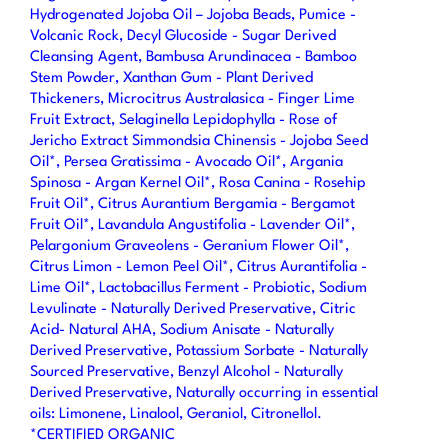
Hydrogenated Jojoba Oil – Jojoba Beads, Pumice -
Volcanic Rock, Decyl Glucoside - Sugar Derived
Cleansing Agent, Bambusa Arundinacea - Bamboo
Stem Powder, Xanthan Gum - Plant Derived
Thickeners, Microcitrus Australasica - Finger Lime
Fruit Extract, Selaginella Lepidophylla - Rose of
Jericho Extract Simmondsia Chinensis - Jojoba Seed
Oil*, Persea Gratissima - Avocado Oil*, Argania
Spinosa - Argan Kernel Oil*, Rosa Canina - Rosehip
Fruit Oil*, Citrus Aurantium Bergamia - Bergamot
Fruit Oil*, Lavandula Angustifolia - Lavender Oil*,
Pelargonium Graveolens - Geranium Flower Oil*,
Citrus Limon - Lemon Peel Oil*, Citrus Aurantifolia -
Lime Oil*, Lactobacillus Ferment - Probiotic, Sodium
Levulinate - Naturally Derived Preservative, Citric
Acid- Natural AHA, Sodium Anisate - Naturally
Derived Preservative, Potassium Sorbate - Naturally
Sourced Preservative, Benzyl Alcohol - Naturally
Derived Preservative, Naturally occurring in essential
oils: Limonene, Linalool, Geraniol, Citronellol.
*CERTIFIED ORGANIC